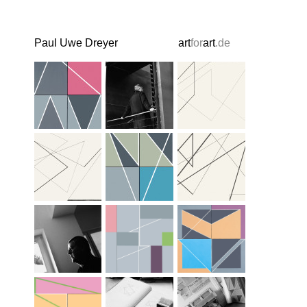
Paul Uwe Dreyer
art
for
art
.de