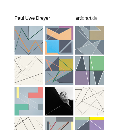
Paul Uwe Dreyer
art
for
art
.de