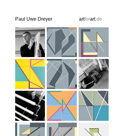
Paul Uwe Dreyer
art
for
art
.de